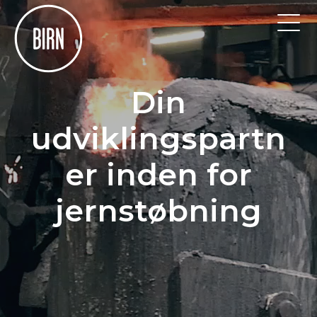
Din
udviklingspartn
er inden for
jernstøbning