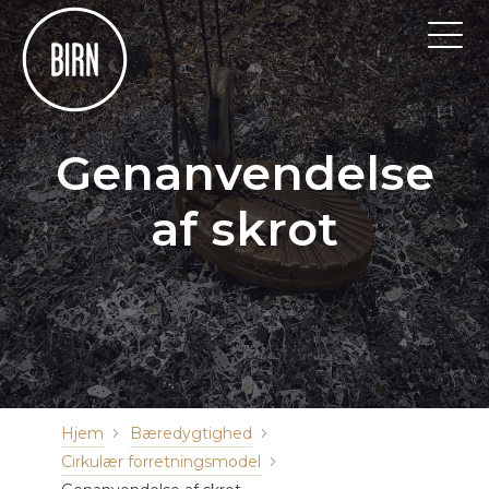
Genanvendelse
af skrot
Hjem
Bæredygtighed
Cirkulær forretningsmodel