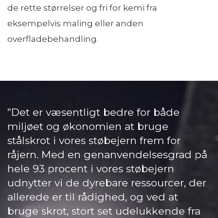
de rette størrelser og fri for kemi fra
eksempelvis maling eller anden
overfladebehandling.
”Det er væsentligt bedre for både
miljøet og økonomien at bruge
stålskrot i vores støbejern frem for
råjern. Med en genanvendelsesgrad på
hele 93 procent i vores støbejern
udnytter vi de dyrebare ressourcer, der
allerede er til rådighed, og ved at
bruge skrot, stort set udelukkende fra