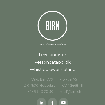
Leverandører
Persondatapolitik
Whistleblower hotline
Vald. Birn A/S
Frøjkvej 75
DK-7500 Holstebro
CVR 2668 1111
+45 99 10 20 30
mail@birn.dk